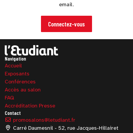
email.
Connectez-vous
Navigation
Accueil
Exposants
Conférences
Accès au salon
FAQ
Accréditation Presse
Contact
promosalons@letudiant.fr
Carré Daumesnil - 52, rue Jacques-Hillairet